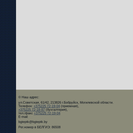
© Наш адрес:
ул.Советская, 61/42, 213826 г.Бобруйск, Могилевской области.
Телефон:
+375225 72-19-04
(приемная),
+375225 72-18-87
(бухгалтерия),
тел./факс
+375225 72-19-04
E-mail:
bgteptk@bgteptk.by
Рег.номер в БЕЛГИЭ: 86508