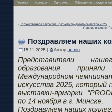
Главная
Колледж
Одно окно
Обращения граждан и юр
Год белорусской женщины
Методическая работа
Учащим
ЦТ-2026
Свободные места
«
Торжественное закрытие Третьего трудового семестра 2025
Участие в квесте “Р
Поздравляем наших кол
15.11.2025 |
Автор
admin
Представители наше
образования приня
Международном чемпионат
искусства 2025, который 
выставки-ярмарки “PROD
по 14 ноября в г. Минске.
Поздравляем наших коллег!