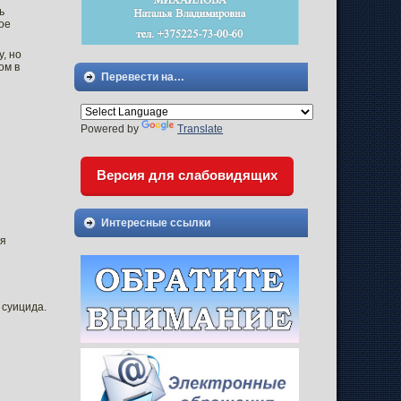
ь
ое
, но
ом в
Перевести на…
Powered by
Translate
Версия для слабовидящих
Интересные ссылки
ая
 суицида.