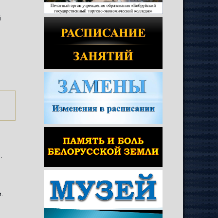
й
е
.
.