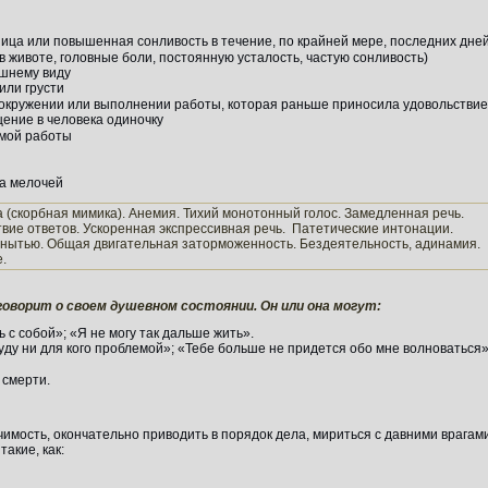
ица или повышенная сонливость в течение, по крайней мере, последних дне
 животе, головные боли, постоянную усталость, частую сонливость)
шнему виду
или грусти
окружении или выполнении работы, которая раньше приносила удовольстви
щение в человека одиночку
емой работы
за мелочей
 (скорбная мимика). Анемия. Тихий монотонный голос. Замедленная речь.
твие ответов. Ускоренная экспрессивная речь. Патетические интонации.
 нытью. Общая двигательная заторможенность. Бездеятельность, адинамия.
.
оворит о своем душевном состоянии. Он или она могут:
 с собой»; «Я не могу так дальше жить».
уду ни для кого проблемой»; «Тебе больше не придется обо мне волноваться»
 смерти.
мость, окончательно приводить в порядок дела, мириться с давними врагами
акие, как: