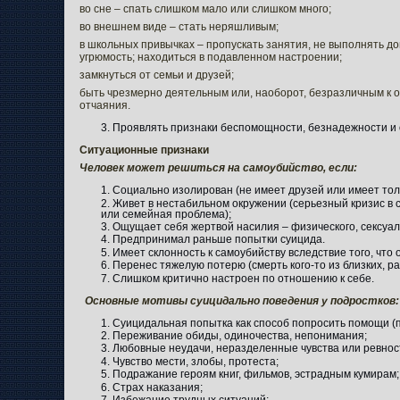
во сне – спать слишком мало или слишком много;
во внешнем виде – стать неряшливым;
в школьных привычках – пропускать занятия, не выполнять д
угрюмость; находиться в подавленном настроении;
замкнуться от семьи и друзей;
быть чрезмерно деятельным или, наоборот, безразличным к
отчаяния.
Проявлять признаки беспомощности, безнадежности и 
Ситуационные признаки
Человек может решиться на самоубийство, если:
Социально изолирован (не имеет друзей или имеет толь
Живет в нестабильном окружении (серьезный кризис в с
или семейная проблема);
Ощущает себя жертвой насилия – физического, сексуал
Предпринимал раньше попытки суицида.
Имеет склонность к самоубийству вследствие того, что 
Перенес тяжелую потерю (смерть кого-то из близких, р
Слишком критично настроен по отношению к себе.
Основные мотивы суицидально поведения у подростков:
Суицидальная попытка как способ попросить помощи (п
Переживание обиды, одиночества, непонимания;
Любовные неудачи, неразделенные чувства или ревнос
Чувство мести, злобы, протеста;
Подражание героям книг, фильмов, эстрадным кумирам;
Страх наказания;
Избежание трудных ситуаций;