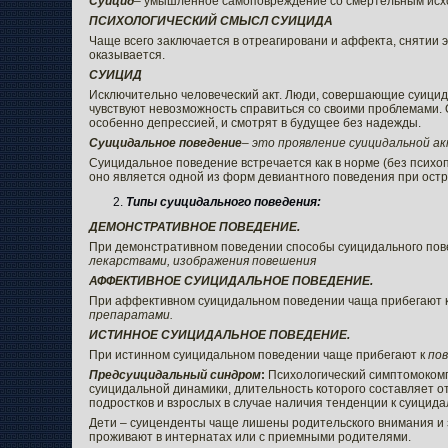
Суицид
– умышленное самоповреждение со смертельным исхо
ПСИХОЛОГИЧЕСКИЙ СМЫСЛ СУИЦИДА
Чаще всего заключается в отреагировани и аффекта, снятии э
оказывается.
СУИЦИД
Исключительно человеческий акт. Люди, совершающие суицид,
чувствуют невозможность справиться со своими проблемами.
особенно депрессией, и смотрят в будущее без надежды.
Суицидальное поведение
– это проявление суицидальной ак
Суицидальное поведение встречается как в норме (без психоп
оно является одной из форм девиантного поведения при ост
Типы суицидального поведения:
ДЕМОНСТРАТИВНОЕ ПОВЕДЕНИЕ.
При демонстративном поведении способы суицидального пов
лекарствами, изображения повешения
АФФЕКТИВНОЕ СУИЦИДАЛЬНОЕ ПОВЕДЕНИЕ.
При аффективном суицидальном поведении чаща прибегают 
препаратами.
ИСТИННОЕ СУИЦИДАЛЬНОЕ ПОВЕДЕНИЕ.
При истинном суицидальном поведении чаще прибегают к
по
Предсуицидальный синдром
:
Психологический симптомокомп
суицидальной динамики, длительность которого составляет о
подростков и взрослых в случае наличия тенденции к суицид
Дети – суиценденты чаще лишены родительского внимания и 
проживают в интернатах или с приемными родителями.