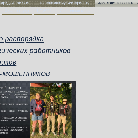
 юридических лиц
Поступающему/Абитуриенту
Идеология и воспитан
Охрана труда
ЦТ-2026
Свободные места
о распорядка
гических работников
ников
ЕРМОШЕННИКОВ