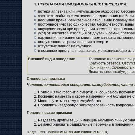
ПРИЗНАКАМИ ЭМОЦИОНАЛЬНЫХ НАРУШЕНИЙ:
потеря аппетита или импульсивное обжорство, бессонн
частые жалобы на соматические недомогания (на боли в
необычно пренебрежительное отношение к своему вне
постоянное чувство одиночества, бесполезности, вины 
ощущение скуки при проведении времени в привычном 
уход от контактов, изоляция от друзей и семьи, превра
нарушение внимания со снижением качества выполня
погруженность в размышления о смерти
отсутствие планов на будущее
внезапные приступы гнева, зачастую возникающие из-
Внешний вид и поведение
Тоскливое выражение лица
Краткость ответов. Отсутс
Причитания. Склонность к
Двигательное возбуждение
Словесные признаки
Человек, готовящийся совершить самоубийство, часто г
Прямо и явно говорит о смерти: «Я собираюсь покончить
Косвенно намекать о своем намерении: «Я больше не б
Много шутить на тему самоубийства.
Проявлять нездоровую заинтересованность вопросами
Поведенческие признаки
Раздавать другим вещи, имеющие большую личную значи
Демонстрировать радикальные перемены в поведении, т
в еде – есть слишком мало или слишком много;