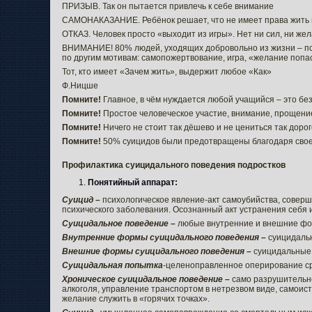
ПРИЗЫВ. Так он пытается привлечь к себе внимание
САМОНАКАЗАНИЕ. Ребёнок решает, что не имеет права жить из
ОТКАЗ. Человек просто «выходит из игры». Нет ни сил, ни же
ВНИМАНИЕ! 80% людей, уходящих добровольно из жизни – пс
по другим мотивам: самопожертвование, игра, «желание попаст
Тот, кто имеет «Зачем жить», выдержит любое «Как»
Ф.Ницше
Помните!
Главное, в чём нуждается любой учащийся – это без
Помните!
Простое человеческое участие, внимание, прощение
Помните!
Ничего не стоит так дёшево и не цениться так дорог
Помните!
50% суицидов были предотвращены благодаря сво
Профилактика суицидального поведения подростков
Понятийный аппарат:
Суицид –
психологическое явление-акт самоубийства, совер
психического заболевания. Осознанный акт устранения себя и
Суицидальное поведение –
любые внутренние и внешние фо
Внутренние формы суицидального поведения –
суицидаль
Внешние формы суицидального поведения –
суицидальные
Суицидальная попытка
-целеноправленное оперирование ср
Хроническое суицидальное поведение –
само разрушительно
алкоголя, управление транспортом в нетрезвом виде, самоист
желание служить в «горячих точках».