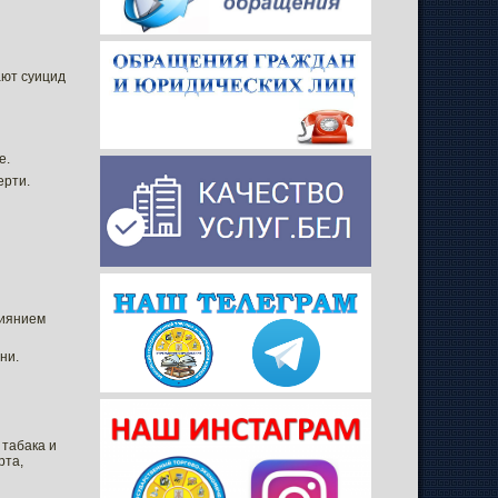
ают суицид
е.
ерти.
лиянием
ни.
 табака и
рта,