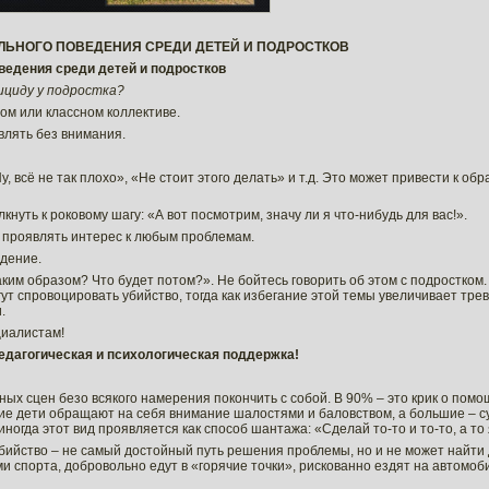
ЛЬНОГО ПОВЕДЕНИЯ СРЕДИ ДЕТЕЙ И ПОДРОСТКОВ
ведения среди детей и подростков
уициду у подростка?
ном или классном коллективе.
влять без внимания.
, всё не так плохо», «Не стоит этого делать» и т.д. Это может привести к об
кнуть к роковому шагу: «А вот посмотрим, значу ли я что-нибудь для вас!».
 проявлять интерес к любым проблемам.
ждение.
ким образом? Что будет потом?». Не бойтесь говорить об этом с подростком
ут спровоцировать убийство, тогда как избегание этой темы увеличивает тре
.
циалистам!
едагогическая и психологическая поддержка!
ых сцен безо всякого намерения покончить с собой. В 90% – это крик о помо
ие дети обращают на себя внимание шалостями и баловством, а большие – с
огда этот вид проявляется как способ шантажа: «Сделай то-то и то-то, а т
оубийство – не самый достойный путь решения проблемы, но и не может найти 
и спорта, добровольно едут в «горячие точки», рискованно ездят на автомоб