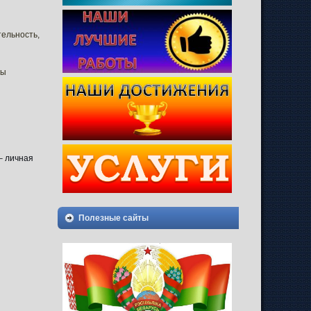
тельность,
пы
– личная
Полезные сайты