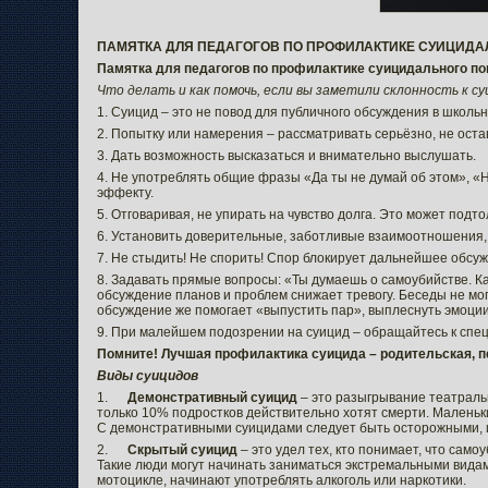
ПАМЯТКА ДЛЯ ПЕДАГОГОВ ПО ПРОФИЛАКТИКЕ СУИЦИДА
Памятка для педагогов по профилактике суицидального по
Что делать и как помочь, если вы заметили склонность к с
1. Суицид – это не повод для публичного обсуждения в школь
2. Попытку или намерения – рассматривать серьёзно, не оста
3. Дать возможность высказаться и внимательно выслушать.
4. Не употреблять общие фразы «Да ты не думай об этом», «Ну
эффекту.
5. Отговаривая, не упирать на чувство долга. Это может подтол
6. Установить доверительные, заботливые взаимоотношения,
7. Не стыдить! Не спорить! Спор блокирует дальнейшее обсу
8. Задавать прямые вопросы: «Ты думаешь о самоубийстве. Ка
обсуждение планов и проблем снижает тревогу. Беседы не мог
обсуждение же помогает «выпустить пар», выплеснуть эмоции
9. При малейшем подозрении на суицид – обращайтесь к спе
Помните! Лучшая профилактика суицида – родительская, п
Виды суицидов
1.
Демонстративный суицид
– это разыгрывание театральн
только 10% подростков действительно хотят смерти. Маленьк
С демонстративными суицидами следует быть осторожными, ин
2.
Скрытый суицид
– это удел тех, кто понимает, что сам
Такие люди могут начинать заниматься экстремальными видам
мотоцикле, начинают употреблять алкоголь или наркотики.