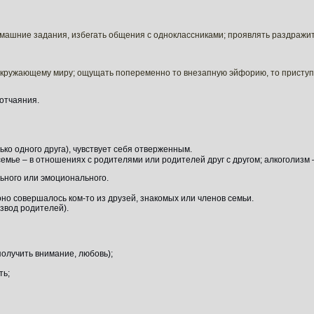
омашние задания, избегать общения с одноклассниками; проявлять раздражи
 окружающему миру; ощущать попеременно то внезапную эйфорию, то присту
отчаяния.
ко одного друга), чувствует себя отверженным.
емье – в отношениях с родителями или родителей друг с другом; алкоголизм 
ьного или эмоционального.
оно совершалось ком-то из друзей, знакомых или членов семьи.
азвод родителей).
олучить внимание, любовь);
ть;