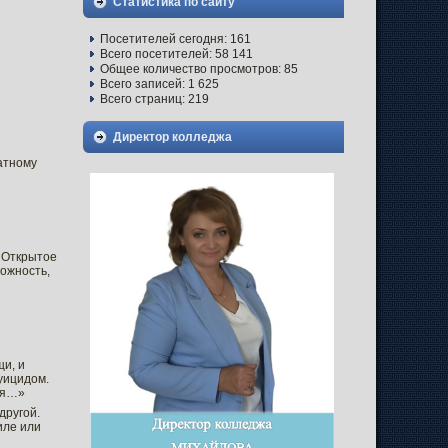
Статистика по сайту
Посетителей сегодня:
161
Всего посетителей:
58 141
Общее количество просмотров:
85
Всего записей:
1 625
Всего страниц:
219
Директор колледжа
ратному
. Открытое
вожность,
щи, и
уицидом.
о я…»
другой.
иле или