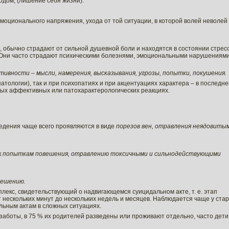
дом, (лишение себя жизни).
моционального напряжения, ухода от той ситуации, в которой волей неволей
 обычно страдают от сильной душевной боли и находятся в состоянии стресс
 Они часто страдают психическими болезнями, эмоциональными нарушениями
тивности – мысли, намерения, высказывания, угрозы, попытки, покушения.
атологии), так и при психопатиях и при акцентуациях характера – в последн
рых аффективных или патохарактерологических реакциях.
едения чаще всего проявляются в виде
порезов вен, отравления неядовиты
к
попыткам повешения, отравлению токсичными и сильнодействующими
вешению.
лекс, свидетельствующий о надвигающемся суицидальном акте, т. е. этап
т нескольких минут до нескольких недель и месяцев. Наблюдается чаще у ста
альным актам в сложных ситуациях.
заботы, в 75 % их родителей разведены или проживают отдельно, часто дети