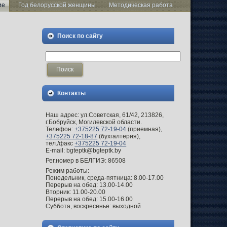
ие
Год белорусской женщины
Методическая работа
Поиск по сайту
Контакты
Наш адрес: ул.Советская, 61/42, 213826,
г.Бобруйск, Могилевской области.
Телефон:
+375225 72-19-04
(приемная),
+375225 72-18-87
(бухгалтерия),
тел./факс
+375225 72-19-04
E-mail: bgteptk@bgteptk.by
Рег.номер в БЕЛГИЭ: 86508
Режим работы:
Понедельник, среда-пятница: 8.00-17.00
Перерыв на обед: 13.00-14.00
Вторник: 11.00-20.00
Перерыв на обед: 15.00-16.00
Суббота, воскресенье: выходной