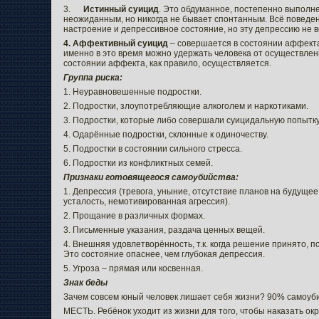
3.
Истинный суицид
. Это обдуманное, постепенно выполне
неожиданным, но никогда не бывает спонтанным. Всё поведен
настроение и депрессивное состояние, но эту депрессию не 
4. Аффективный суицид
– совершается в состоянии аффекта
именно в это время можно удержать человека от осуществлен
состоянии аффекта, как правило, осуществляется.
Группа риска:
1. Неуравновешенные подростки.
2. Подростки, злоупотребляющие алкоголем и наркотиками.
3. Подростки, которые либо совершали суицидальную попытку,
4. Одарённые подростки, склонные к одиночеству.
5. Подростки в состоянии сильного стресса.
6. Подростки из конфликтных семей.
Признаки готовящегося самоубийства:
1. Депрессия (тревога, уныние, отсутствие планов на будущее
усталость, немотивированная агрессия).
2. Прощание в различных формах.
3. Письменные указания, раздача ценных вещей.
4. Внешняя удовлетворённость, т.к. когда решение принято, п
Это состояние опаснее, чем глубокая депрессия.
5. Угроза – прямая или косвенная.
Знак беды
Зачем совсем юный человек лишает себя жизни? 90% самоуб
МЕСТЬ. Ребёнок уходит из жизни для того, чтобы наказать ок