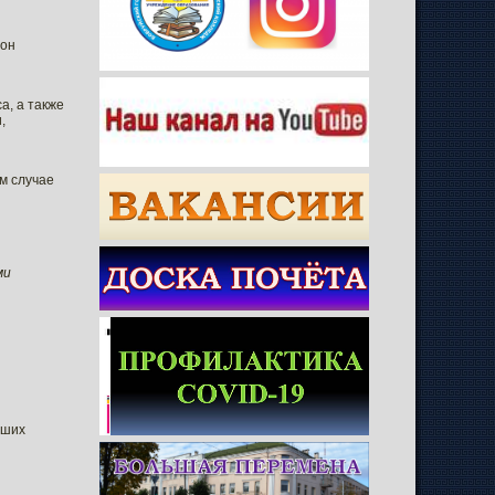
 он
а, а также
,
ем случае
ми
рших