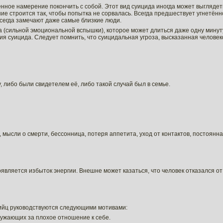
нное намерение покончить с собой. Этот вид суицида иногда может выглядет
ие строится так, чтобы попытка не сорвалась. Всегда предшествует угнетённ
всегда замечают даже самые близкие люди.
 (сильной эмоциональной вспышки), которое может длиться даже одну минуту
ия суицида. Следует помнить, что суицидальная угроза, высказанная человек
 либо были свидетелем её, либо такой случай был в семье.
, мысли о смерти, бессонница, потеря аппетита, уход от контактов, постоянн
оявляется избыток энергии. Внешне может казаться, что человек отказался от
ийц руководствуются следующими мотивами:
ружающих за плохое отношение к себе.