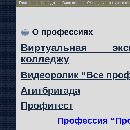
Главная
Колледж
Одно окно
Обращения граждан и юр
Год белорусской женщины
Методическая работа
Учащим
ЦТ-2026
Свободные места
О профессиях
Виртуальная эк
колледжу
Видеоролик “Все про
Агитбригада
Профитест
Профессия “Пр