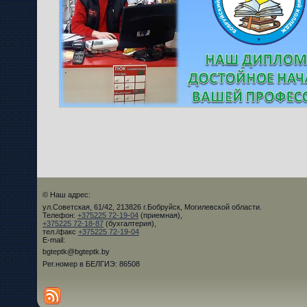
© Наш адрес:
ул.Советская, 61/42, 213826 г.Бобруйск, Могилевской области.
Телефон:
+375225 72-19-04
(приемная),
+375225 72-18-87
(бухгалтерия),
тел./факс
+375225 72-19-04
E-mail:
bgteptk@bgteptk.by
Рег.номер в БЕЛГИЭ: 86508