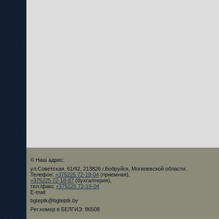
© Наш адрес:
ул.Советская, 61/42, 213826 г.Бобруйск, Могилевской области.
Телефон:
+375225 72-19-04
(приемная),
+375225 72-18-87
(бухгалтерия),
тел./факс
+375225 72-19-04
E-mail:
bgteptk@bgteptk.by
Рег.номер в БЕЛГИЭ: 86508