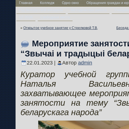
Главная
Колледж
Одно окно
Обращения граждан и юр
Год белорусской женщины
Методическая работа
Учащим
ЦТ-2026
Свободные места
«
Открытое учебное занятие у Стрелковой Т.В,
Беседа 
Мероприятие занятости
“Звычаi и традыцыi бела
22.01.2023 |
Автор
admin
Куратор учебной груп
Наталья Василье
захватывающее мероприя
занятости на тему “Зв
беларускага народа”