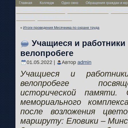
Главная
Колледж
Одно окно
Обращения граждан и юр
Год белорусской женщины
Методическая работа
Учащим
ЦТ-2026
Свободные места
«
Итоги проведения Месячника по охране труда
Учащиеся и работники
велопробеге
01.05.2022 |
Автор
admin
Учащиеся и работник
велопробеге посвя
исторической памяти.
мемориального комплекса
после возложения цвет
маршруту: Еловики – Минс