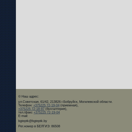
© Наш адрес:
ул.Советская, 61/42, 213826 г.Бобруйск, Могилевской области.
Телефон:
+375225 72-19-04
(приемная),
+375225 72-18-87
(бухгалтерия),
тел./факс
+375225 72-19-04
E-mail:
bgteptk@bgteptk.by
Рег.номер в БЕЛГИЭ: 86508