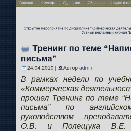
Главная
Колледж
Одно окно
Обращения граждан и юр
Год белорусской женщины
Методическая работа
Учащим
ЦТ-2026
Свободные места
«
Открытое мероприятие по дисциплине “Коммерческая деятель
Устный рекламный журнал “Би
Тренинг по теме “Напи
письма”
24.04.2019 |
Автор
admin
В рамках недели по учебн
«Коммерческая деятельность
прошел Тренинг по теме “Н
письма” по английск
руководством преподават
О.В. и Полещука В.Е.