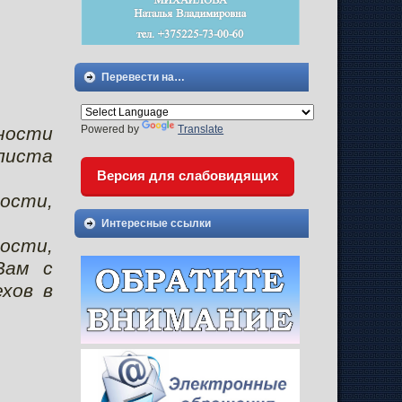
Перевести на…
ности
Powered by
Translate
листа
Версия для слабовидящих
ости,
Интересные ссылки
ости,
Вам с
хов в