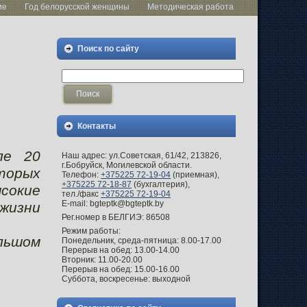
ие
Год белорусской женщины
Методическая работа
Поиск по сайту
Контакты
ле 20
Наш адрес: ул.Советская, 61/42, 213826,
г.Бобруйск, Могилевской области.
оторых
Телефон:
+375225 72-19-04
(приемная),
+375225 72-18-87
(бухгалтерия),
ысокие
тел./факс
+375225 72-19-04
E-mail: bgteptk@bgteptk.by
жизни
Рег.номер в БЕЛГИЭ: 86508
Режим работы:
льшом
Понедельник, среда-пятница: 8.00-17.00
Перерыв на обед: 13.00-14.00
Вторник: 11.00-20.00
Перерыв на обед: 15.00-16.00
Суббота, воскресенье: выходной