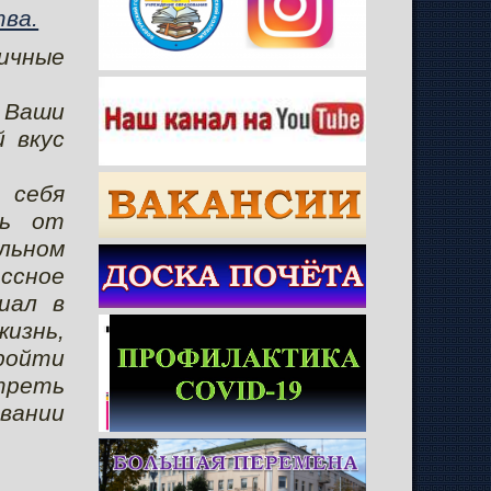
тва.
личные
 Ваши
 вкус
 себя
зь от
льном
ссное
иал в
изнь,
ройти
треть
вании