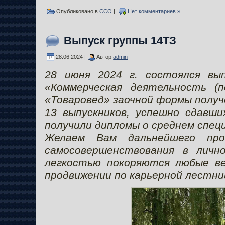
Опубликовано в
ССО
|
Нет комментариев »
Выпуск группы 14ТЗ
28.06.2024 |
Автор
admin
28 июня 2024 г. состоялся вы
«Коммерческая деятельность (п
«Товаровед» заочной формы получ
13 выпускников, успешно сдавши
получили дипломы о среднем спец
Желаем Вам дальнейшего прод
самосовершенствования в личн
легкостью покоряются любые ве
продвижении по карьерной лестни