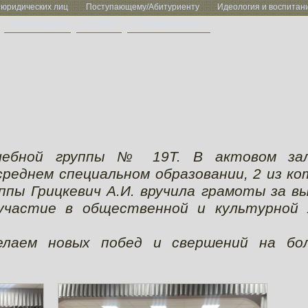
 юридических лиц
Поступающему/Абитуриенту
Идеология и воспитан
Охрана труда
ЦТ-2026
Свободные места
 учебной группы № 19Т. В актовом за
среднем специальном образовании, 2 из к
ппы Грицкевич А.И. вручила грамоты за в
участие в общественной и культурной 
елаем новых побед и свершений на бо