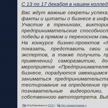
С 13 по 17 декабря в нашем колл
Вас ждут важные секреты успеха,
факты и цитаты о бизнесе в инф
Участие в тренингах, виктори
предпринимательские способнос
победы в прямом и переносном см
На конкурсе бизнес-проектов «
показать, представить свои 
экспертов, а также получить п
применении) саморазвитию, д
мероприятие «Предпринимателя
бизнесе, порадуются имеющимся
заниматься предпринимательств
тестирование на определение п
познавательные видеоролики
собственного автопортрета. Вы
Опубликовано в
ССО
|
Нет комментариев »