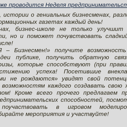
едже проводится Неделя предпринимательс
 истории о гениальных бизнесменах, раз
ормационных газетах каждый день!
нах, бизнес-школе не только улучшит
ти, но и поможет почувствовать сладкий
ысле!
Я – Бизнесмен!» получите возможность
идеи публике, получить обратную свя
ризы, которые способствуют (при прави
остижению успеха! Посетившие внекла
ми не рождаются» увидят свой потенц
 возможностям каждого создавать свою ж
ом! Кроме всего прочего предлагаем п
редпринимательских способностей, посмо
, поучаствовать в игровом моделиро
бирайте мероприятия и участвуйте!