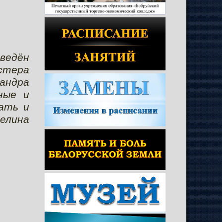
ведён
стера
андра
ные и
ать и
гелина