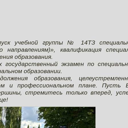
пуск учебной группы № 14ТЗ специаль
о направлениям)», квалификация специа
ения образования.
х государственный экзамен по специальн
иальном образовании.
олжения образования, целеустремленн
ом и профессиональном плане. Пусть 
ршины, стремитесь только вперед, успе
це!