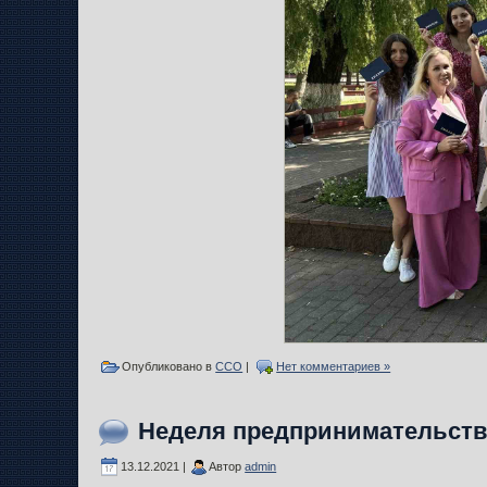
Опубликовано в
ССО
|
Нет комментариев »
Неделя предпринимательст
13.12.2021 |
Автор
admin