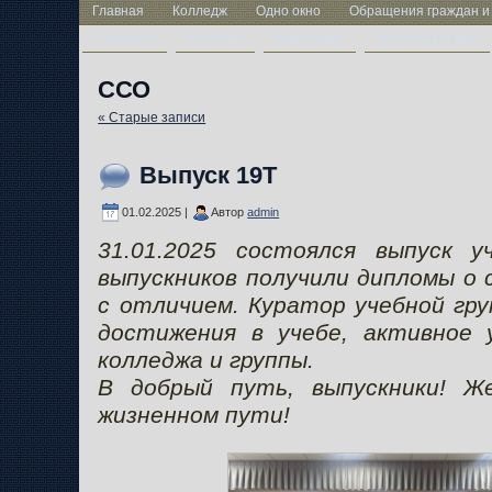
Главная
Колледж
Одно окно
Обращения граждан и
Учащимся
Контакты
Выпускнику
Профподготовка
ССО
« Старые записи
Выпуск 19Т
01.02.2025 |
Автор
admin
31.01.2025 состоялся выпуск
выпускников получили дипломы о 
с отличием. Куратор учебной гру
достижения в учебе, активное 
колледжа и группы.
В добрый путь, выпускники! Ж
жизненном пути!