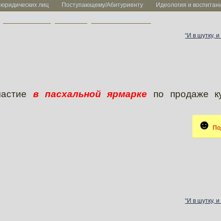
 юридических лиц
Поступающему/Абитуриенту
Идеология и воспитан
Охрана труда
ЦТ-2026
Свободные места
“И в шутку, и
частие
в пасхальной ярмарке
по продаже к
По
“И в шутку, и