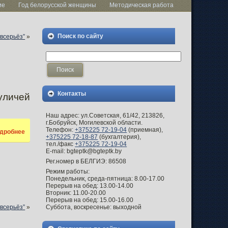
ие
Год белорусской женщины
Методическая работа
Поиск по сайту
 всерьёз”
»
Контакты
уличей
Наш адрес: ул.Советская, 61/42, 213826,
г.Бобруйск, Могилевской области.
Телефон:
+375225 72-19-04
(приемная),
дробнее
+375225 72-18-87
(бухгалтерия),
тел./факс
+375225 72-19-04
E-mail: bgteptk@bgteptk.by
Рег.номер в БЕЛГИЭ: 86508
Режим работы:
Понедельник, среда-пятница: 8.00-17.00
Перерыв на обед: 13.00-14.00
Вторник: 11.00-20.00
Перерыв на обед: 15.00-16.00
Суббота, воскресенье: выходной
 всерьёз”
»