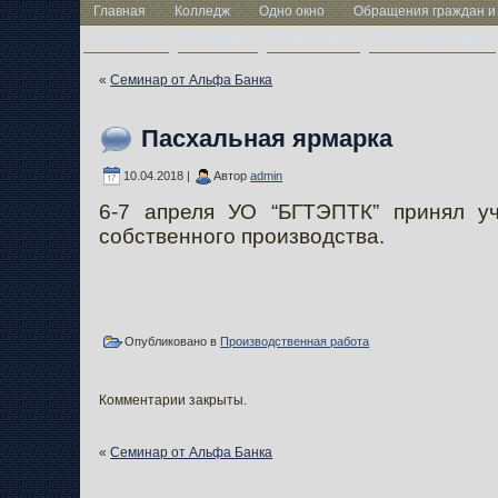
Главная
Колледж
Одно окно
Обращения граждан и
Учащимся
Контакты
Выпускнику
Профподготовка
«
Семинар от Альфа Банка
Пасхальная ярмарка
10.04.2018 |
Автор
admin
6-7 апреля УО “БГТЭПТК” принял у
собственного производства.
Опубликовано в
Производственная работа
Комментарии закрыты.
«
Семинар от Альфа Банка