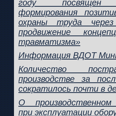
году посвящен 
формирования позити
охраны труда через
продвижение концеп
травматизма»
Информация ВДОТ Мин
Количество пост
производстве за пос
сократилось почти в д
О производственном
при эксплуатации обор