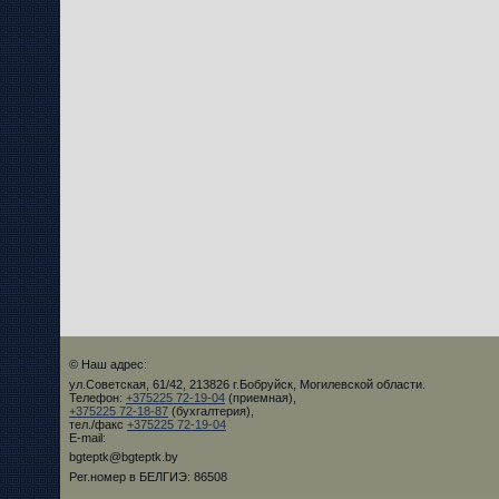
© Наш адрес:
ул.Советская, 61/42, 213826 г.Бобруйск, Могилевской области.
Телефон:
+375225 72-19-04
(приемная),
+375225 72-18-87
(бухгалтерия),
тел./факс
+375225 72-19-04
E-mail:
bgteptk@bgteptk.by
Рег.номер в БЕЛГИЭ: 86508