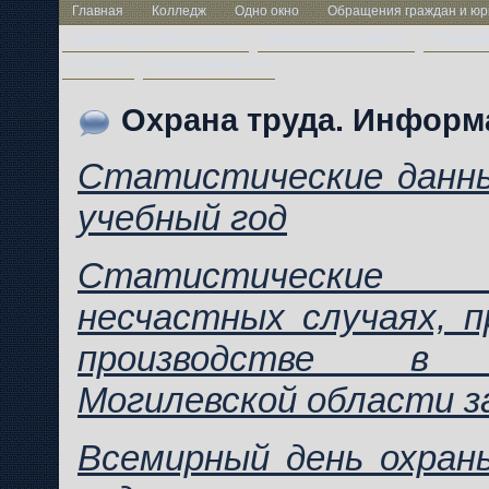
Главная
Колледж
Одно окно
Обращения граждан и юр
Год белорусской женщины
Методическая работа
Учащим
ЦТ-2026
Свободные места
Охрана труда. Информ
Статистические данны
учебный год
Статистически
несчастных случаях, 
производстве в о
Могилевской области за
Всемирный день охран