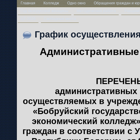
Главная
Колледж
Одно окно
Обращения граждан и юр
Год белорусской женщины
Методическая работа
Учащим
ЦТ-2026
Свободные места
График осуществлени
Административные
ПЕРЕЧЕН
административных 
осуществляемых в учрежд
«Бобруйский государств
экономический колледж»
граждан в соответствии с 