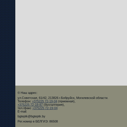
© Наш адрес:
ул.Советская, 61/42, 213826 г.Бобруйск, Могилевской области.
Телефон:
+375225 72-19-04
(приемная),
+375225 72-18-87
(бухгалтерия),
тел./факс
+375225 72-19-04
E-mail:
bgteptk@bgteptk.by
Рег.номер в БЕЛГИЭ: 86508