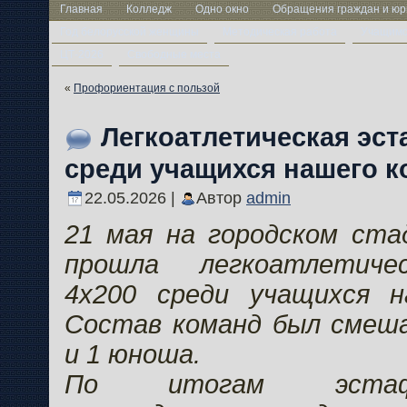
Главная
Колледж
Одно окно
Обращения граждан и юр
Год белорусской женщины
Методическая работа
Учащим
ЦТ-2026
Свободные места
«
Профориентация с пользой
Легкоатлетическая эст
среди учащихся нашего 
22.05.2026 |
Автор
admin
21 мая на городском ста
прошла легкоатлетиче
4х200 среди учащихся н
Состав команд был смеша
и 1 юноша.
По итогам эста