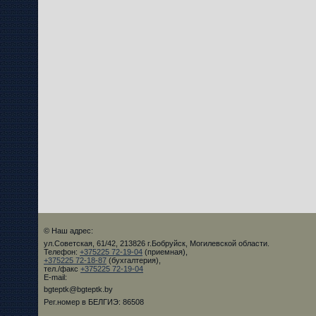
© Наш адрес:
ул.Советская, 61/42, 213826 г.Бобруйск, Могилевской области.
Телефон:
+375225 72-19-04
(приемная),
+375225 72-18-87
(бухгалтерия),
тел./факс
+375225 72-19-04
E-mail:
bgteptk@bgteptk.by
Рег.номер в БЕЛГИЭ: 86508