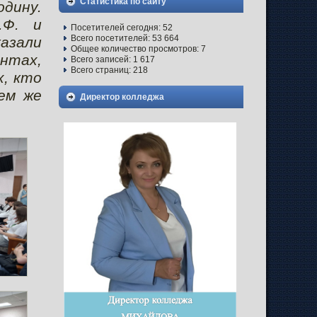
Статистика по сайту
дину.
.Ф. и
Посетителей сегодня:
52
Всего посетителей:
53 664
азали
Общее количество просмотров:
7
нтах,
Всего записей:
1 617
Всего страниц:
218
х, кто
ем же
Директор колледжа