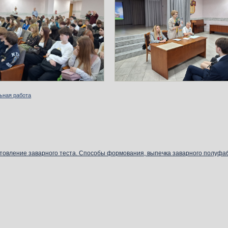
ьная работа
товление заварного теста. Способы формования, выпечка заварного полуфа