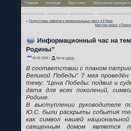
Главная
Колледж
Одно окно
Обращения граждан и
Учащимся
Контакты
Выпускнику
Профподготовка
«
Подготовка скверов и мемориальных мест к 9 Мая
Мастер-класс «Приго
Информационный час на тему
Родины”
08.05.2026 |
Автор
admin
В соответствии с планом патриот
Великой Победы” 7 мая проведён
тему: “Цена Победы: подвиг и суд
дата для всех поколений, симв
Родине.
В выступлении руководителя п
Ю.С. были раскрыты события тех 
как символ нашей национальной
священным домом является п