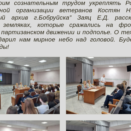
оим сознательным трудом укреплять Ро
нной организации ветеранов Костян Н
й архив г.Бобруйска” Заяц Е.Д. расск
 земляках, которые сражались на фро
 партизанском движении и подполье. О те
дарил нам мирное небо над головой. Буд
ды!