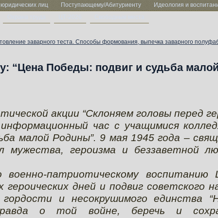
 юридических лиц
Поступающему/Абитуриенту
Идеология и воспитан
Охрана труда
ЦТ-2026
Свободные места
товление заварного теста. Способы формования, выпечка заварного полуфа
: “Цена Победы: подвиг и судьба мало
ической акции “Склоняем головы перед г
 информационный час с учащимися коллед
ьба малой Родины”. 9 мая 1945 года – свя
ол мужества, героизма и беззаветной лю
о военно-патриотическому воспитанию 
героических дней и подвиг советского н
 гордости и несокрушимого единства “
равда о той войне, беречь и сохр