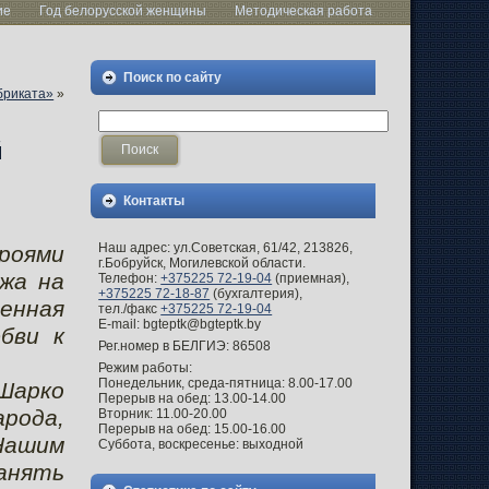
ие
Год белорусской женщины
Методическая работа
Поиск по сайту
бриката»
»
й
Контакты
Наш адрес: ул.Советская, 61/42, 213826,
ероями
г.Бобруйск, Могилевской области.
жа на
Телефон:
+375225 72-19-04
(приемная),
+375225 72-18-87
(бухгалтерия),
щенная
тел./факс
+375225 72-19-04
E-mail: bgteptk@bgteptk.by
бви к
Рег.номер в БЕЛГИЭ: 86508
Режим работы:
Понедельник, среда-пятница: 8.00-17.00
Шарко
Перерыв на обед: 13.00-14.00
арода,
Вторник: 11.00-20.00
Перерыв на обед: 15.00-16.00
Нашим
Суббота, воскресенье: выходной
анять