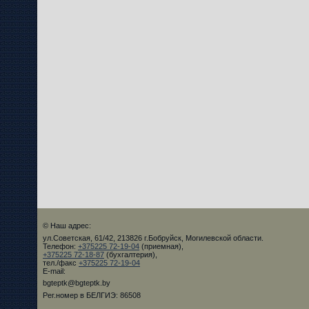
© Наш адрес:
ул.Советская, 61/42, 213826 г.Бобруйск, Могилевской области.
Телефон:
+375225 72-19-04
(приемная),
+375225 72-18-87
(бухгалтерия),
тел./факс
+375225 72-19-04
E-mail:
bgteptk@bgteptk.by
Рег.номер в БЕЛГИЭ: 86508