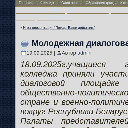
Главная
Колледж
Одно окно
Обращения граждан и юр
Год белорусской женщины
Методическая работа
Учащим
ЦТ-2026
Свободные места
«
Игра-презентация “Пожар. Ваши действия.”
Молодежная диалогов
19.09.2025 |
Автор
admin
18.09.2025г.учащиеся
колледжа приняли участ
диалоговой площадк
общественно-политичес
стране и военно-политич
вокруг Республики Белару
Палаты представителей