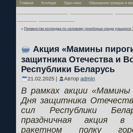
Главная
Колледж
Одно окно
Обращения граждан и юр
Год белорусской женщины
Методическая работа
Учащим
ЦТ-2026
Свободные места
«
Первенство колледжа по силовому троеборью среди учащихся 1
Акция «Мамины пироги
защитника Отечества и 
Республики Беларусь
21.02.2025 |
Автор
admin
В рамках акции «Мамины 
Дня защитника Отечеств
сил Республики Белар
праздничная акция в
ракетном полку гор