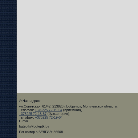
© Наш адрес:
ул.Советская, 61/42, 213826 г.Бобруйск, Могилевской области.
Телефон:
+375225 72-19-04
(приемная),
+375225 72-18-87
(бухгалтерия),
тел./факс
+375225 72-19-04
E-mail:
bgteptk@bgteptk.by
Рег.номер в БЕЛГИЭ: 86508