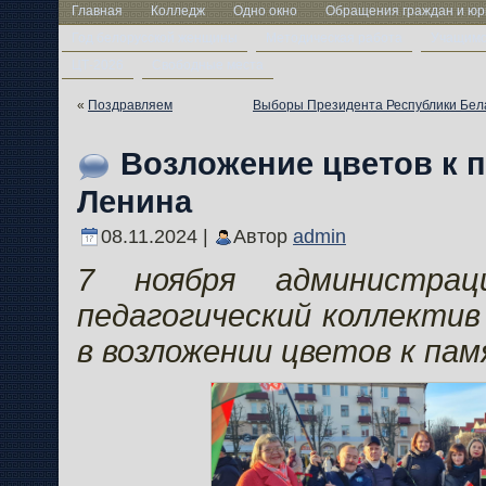
Главная
Колледж
Одно окно
Обращения граждан и юр
Год белорусской женщины
Методическая работа
Учащим
ЦТ-2026
Свободные места
«
Поздравляем
Выборы Президента Республики Бела
Возложение цветов к 
Ленина
08.11.2024 |
Автор
admin
7 ноября администрац
педагогический коллектив
в возложении цветов к па