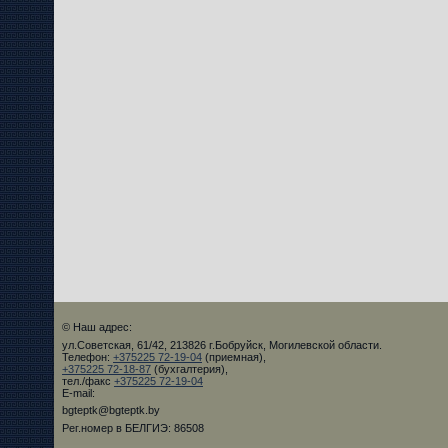
© Наш адрес:
ул.Советская, 61/42, 213826 г.Бобруйск, Могилевской области.
Телефон:
+375225 72-19-04
(приемная),
+375225 72-18-87
(бухгалтерия),
тел./факс
+375225 72-19-04
E-mail:
bgteptk@bgteptk.by
Рег.номер в БЕЛГИЭ: 86508