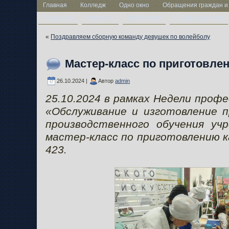
Главная
Колледж
Одно окно
Обращения граждан и
Учащимся
Контакты
Выпускнику
Профподготовка
«
Поздравляем сборную команду девушек по волейболу
Мастер-класс по приготовле
26.10.2024 |
Автор
admin
25.10.2024 в рамках Недели проф
«Обслуживание и изготовление 
производственного обучения учр
мастер-класс по приготовлению к
423.