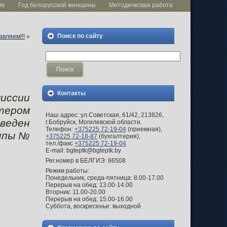
ие
Год белорусской женщины
Методическая работа
Поиск по сайту
вляем!!!
»
Контакты
миссии
тером
Наш адрес: ул.Советская, 61/42, 213826,
веден
г.Бобруйск, Могилевской области.
Телефон:
+375225 72-19-04
(приемная),
уппы №
+375225 72-18-87
(бухгалтерия),
тел./факс
+375225 72-19-04
E-mail: bgteptk@bgteptk.by
Рег.номер в БЕЛГИЭ: 86508
Режим работы:
Понедельник, среда-пятница: 8.00-17.00
Перерыв на обед: 13.00-14.00
Вторник: 11.00-20.00
Перерыв на обед: 15.00-16.00
Суббота, воскресенье: выходной