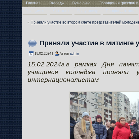
Главная
Колледж
Одно окно
Обращения граждан и
Учащимся
Контакты
Выпускнику
Профподготовка
«
Приняли участие во втором слете представителей молоде
Приняли участие в митинге 
15.02.2024 |
Автор
admin
15.02.2024г.в рамках Дня памя
учащиеся колледжа приняли 
интернационалистам