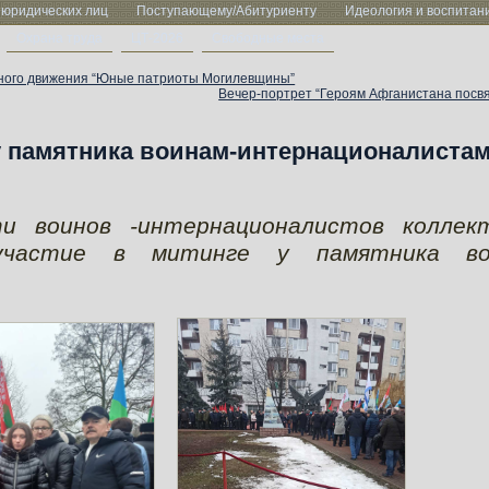
 юридических лиц
Поступающему/Абитуриенту
Идеология и воспитан
Охрана труда
ЦТ-2026
Свободные места
жного движения “Юные патриоты Могилевщины”
Вечер-портрет “Героям Афганистана посв
у памятника воинам-интернационалиста
ти воинов -интернационалистов коллек
участие в митинге у памятника во