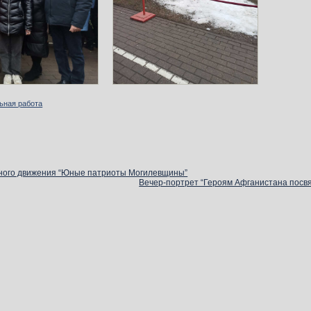
ьная работа
жного движения “Юные патриоты Могилевщины”
Вечер-портрет “Героям Афганистана посв