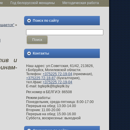
ие
Год белорусской женщины
Методическая работа
Поиск по сайту
ящается”
»
м
Контакты
тив и
Наш адрес: ул.Советская, 61/42, 213826,
инам-
г.Бобруйск, Могилевской области.
Телефон:
+375225 72-19-04
(приемная),
+375225 72-18-87
(бухгалтерия),
тел./факс
+375225 72-19-04
E-mail: bgteptk@bgteptk.by
Рег.номер в БЕЛГИЭ: 86508
Режим работы:
Понедельник, среда-пятница: 8.00-17.00
Перерыв на обед: 13.00-14.00
Вторник: 11.00-20.00
Перерыв на обед: 15.00-16.00
Суббота, воскресенье: выходной