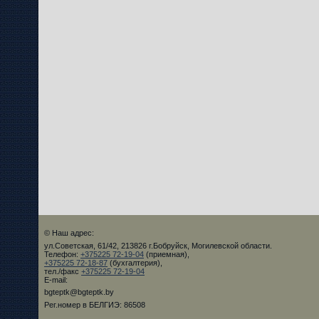
© Наш адрес:
ул.Советская, 61/42, 213826 г.Бобруйск, Могилевской области.
Телефон:
+375225 72-19-04
(приемная),
+375225 72-18-87
(бухгалтерия),
тел./факс
+375225 72-19-04
E-mail:
bgteptk@bgteptk.by
Рег.номер в БЕЛГИЭ: 86508