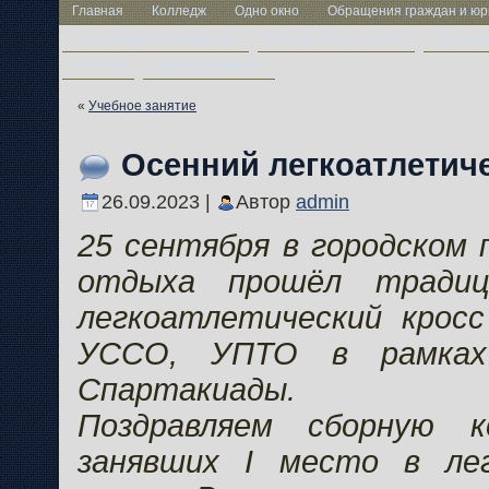
Главная
Колледж
Одно окно
Обращения граждан и юр
Год белорусской женщины
Методическая работа
Учащим
ЦТ-2026
Свободные места
«
Учебное занятие
Осенний легкоатлетич
26.09.2023 |
Автор
admin
25 сентября в городском 
отдыха прошёл традиц
легкоатлетический кросс
УССО, УПТО в рамках 
Спартакиады.
Поздравляем сборную к
занявших I место в ле