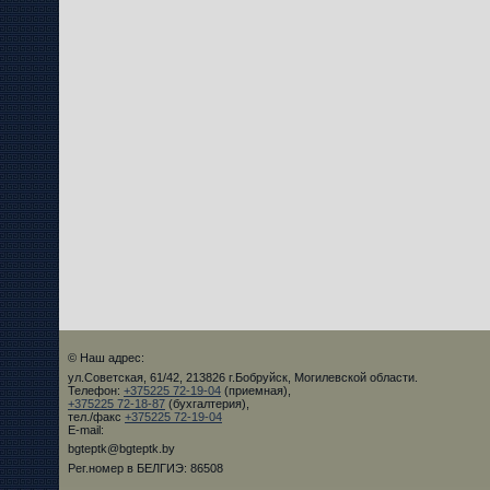
© Наш адрес:
ул.Советская, 61/42, 213826 г.Бобруйск, Могилевской области.
Телефон:
+375225 72-19-04
(приемная),
+375225 72-18-87
(бухгалтерия),
тел./факс
+375225 72-19-04
E-mail:
bgteptk@bgteptk.by
Рег.номер в БЕЛГИЭ: 86508