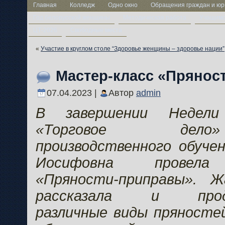
Главная
Колледж
Одно окно
Обращения граждан и юр
Год белорусской женщины
Методическая работа
Учащим
ЦТ-2026
Свободные места
«
Участие в круглом столе “Здоровье женщины – здоровье нации”
Мастер-класс «Прянос
07.04.2023 |
Автор
admin
В завершении Недели 
«Торговое дел
производственного обуче
Иосифовна провела 
«Пряности-приправы». 
рассказала и проде
различные виды пряностей