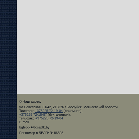
© Наш адрес:
ул.Советская, 61/42, 213826 г.Бобруйск, Могилевской области.
Телефон:
+375225 72-19-04
(приемная),
+375225 72-18-87
(бухгалтерия),
тел./факс
+375225 72-19-04
E-mail:
bgteptk@bgteptk.by
Рег.номер в БЕЛГИЭ: 86508