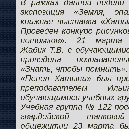
В рамках данной недели
экспозиция «Земля, опа
книжная выставка «Хатын
Проведен конкурс рисунко
потомков». 21 марта 
Жабик Т.В. с обучающими
проведена познавател
«Знать, чтобы помнить».
«Пепел Хатыни» был пр
преподавателем Ил
обучающимися учебных гр
Учебная группа № 122 пос
гвардейской танков
общежитии 23 марта бы