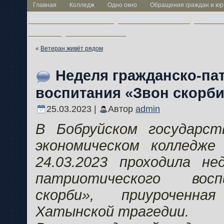
Главная
Колледж
Одно окно
Обращения граждан и юр
Год белорусской женщины
Методическая работа
Учащим
ЦТ-2026
Свободные места
«
Ветеран живёт рядом
Неделя гражданско-па
воспитания «Звон скорб
25.03.2023 |
Автор
admin
В Бобруйском государст
экономическом колледже 
24.03.2023 проходила не
патриотического вос
скорби», приуроченн
Хатынской трагедии.