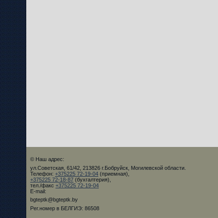
© Наш адрес:
ул.Советская, 61/42, 213826 г.Бобруйск, Могилевской области.
Телефон:
+375225 72-19-04
(приемная),
+375225 72-18-87
(бухгалтерия),
тел./факс
+375225 72-19-04
E-mail:
bgteptk@bgteptk.by
Рег.номер в БЕЛГИЭ: 86508