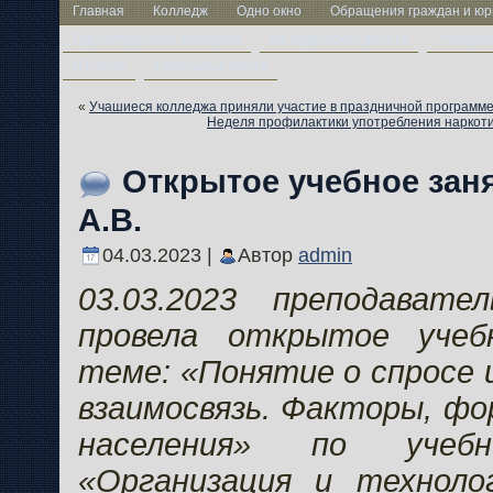
Главная
Колледж
Одно окно
Обращения граждан и юр
Год белорусской женщины
Методическая работа
Учащим
ЦТ-2026
Свободные места
«
Учашиеся колледжа приняли участие в праздничной программе
Неделя профилактики употребления наркоти
Открытое учебное заня
А.В.
04.03.2023 |
Автор
admin
03.03.2023 преподавате
провела открытое учеб
теме: «Понятие о спросе 
взаимосвязь. Факторы, ф
населения» по учеб
«Организация и техноло