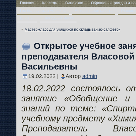
Главная
Колледж
Одно окно
Обращения граждан и юр
Год белорусской женщины
Методическая работа
Учащим
ЦТ-2026
Свободные места
«
Мастер-класс для учащихся по складыванию салфеток
Открытое учебное заня
преподавателя Власовой
Васильевны
19.02.2022 |
Автор
admin
18.02.2022 состоялось о
занятие «Обобщение и 
знаний по теме: «Спир
учебному предмету «Химия
Преподаватель Вла