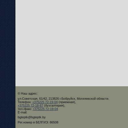
© Наш адрес:
ул.Советская, 61/42, 213826 г.Бобруйск, Могилевской области.
Телефон:
+375225 72-19-04
(приемная),
+375225 72-18-87
(бухгалтерия),
тел./факс
+375225 72-19-04
E-mail:
bgteptk@bgteptk.by
Рег.номер в БЕЛГИЭ: 86508