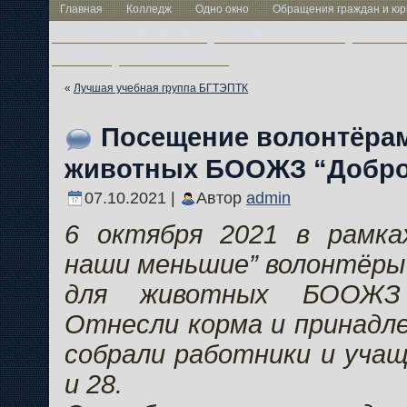
Главная
Колледж
Одно окно
Обращения граждан и юр
Год белорусской женщины
Методическая работа
Учащим
ЦТ-2026
Свободные места
«
Лучшая учебная группа БГТЭПТК
Посещение волонтёра
животных БООЖЗ “Добро
07.10.2021 |
Автор
admin
6 октября 2021 в рамка
наши меньшие” волонтёры
для животных БООЖЗ “
Отнесли корма и принадл
собрали работники и учащ
и 28.