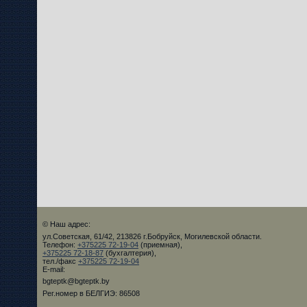
© Наш адрес:
ул.Советская, 61/42, 213826 г.Бобруйск, Могилевской области.
Телефон:
+375225 72-19-04
(приемная),
+375225 72-18-87
(бухгалтерия),
тел./факс
+375225 72-19-04
E-mail:
bgteptk@bgteptk.by
Рег.номер в БЕЛГИЭ: 86508