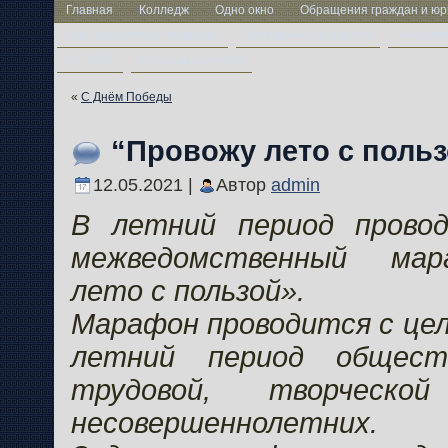
Главная
Колледж
Одно окно
Обращения граждан и юр
Год белорусской женщины
Методическая работа
Учащим
ЦТ-2026
Свободные места
«
С Днём Победы
“Провожу лето с поль
12.05.2021 |
Автор
admin
В летний период прово
межведомственный мар
лето с пользой».
Марафон проводится с цел
летний период обществ
трудовой, творческой
несовершеннолетних.