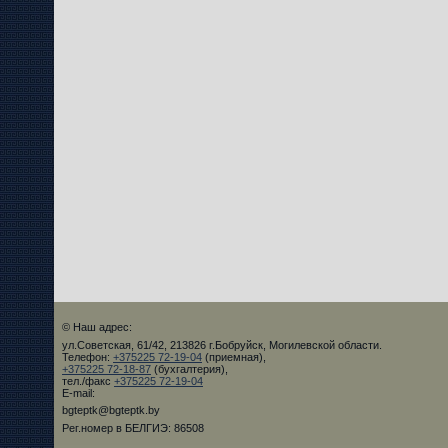
© Наш адрес:
ул.Советская, 61/42, 213826 г.Бобруйск, Могилевской области.
Телефон:
+375225 72-19-04
(приемная),
+375225 72-18-87
(бухгалтерия),
тел./факс
+375225 72-19-04
E-mail:
bgteptk@bgteptk.by
Рег.номер в БЕЛГИЭ: 86508