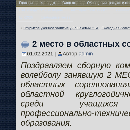
Главная
Колледж
Одно окно
Обращения граждан и юр
Год белорусской женщины
Методическая работа
Учащим
ЦТ-2026
Свободные места
«
Открытое учебное занятие у Лошакевич Ж.И.
Ежегодная благо
2 место в областных 
01.02.2021 |
Автор
admin
Поздравляем сборную ком
волейболу занявшую 2 МЕ
областных соревновани
областной круглогодич
среди учащихся 
профессионально-техниче
образования.