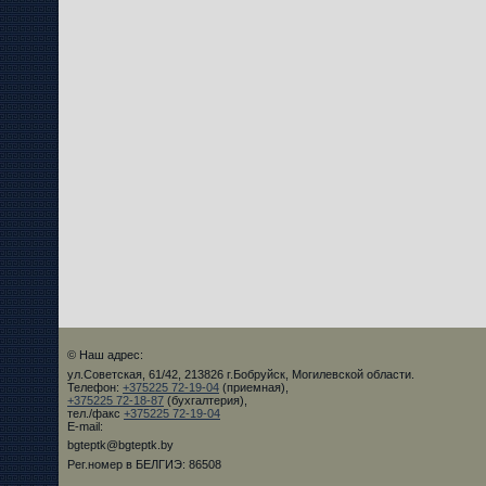
© Наш адрес:
ул.Советская, 61/42, 213826 г.Бобруйск, Могилевской области.
Телефон:
+375225 72-19-04
(приемная),
+375225 72-18-87
(бухгалтерия),
тел./факс
+375225 72-19-04
E-mail:
bgteptk@bgteptk.by
Рег.номер в БЕЛГИЭ: 86508