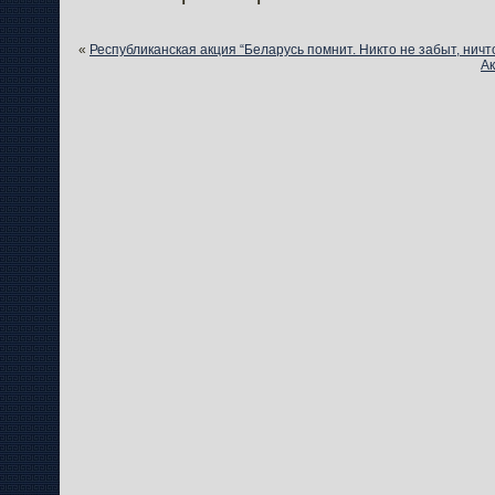
«
Республиканская акция “Беларусь помнит. Никто не забыт, ничт
Ак