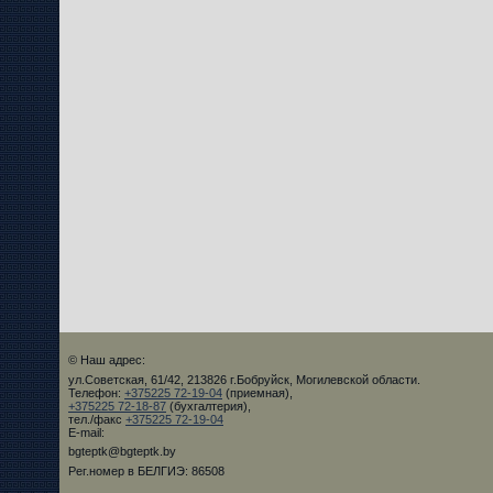
© Наш адрес:
ул.Советская, 61/42, 213826 г.Бобруйск, Могилевской области.
Телефон:
+375225 72-19-04
(приемная),
+375225 72-18-87
(бухгалтерия),
тел./факс
+375225 72-19-04
E-mail:
bgteptk@bgteptk.by
Рег.номер в БЕЛГИЭ: 86508