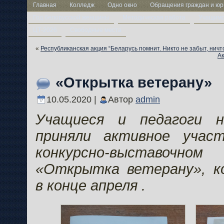
Главная
Колледж
Одно окно
Обращения граждан и юр
Год белорусской женщины
Методическая работа
Учащим
ЦТ-2026
Свободные места
«
Республиканская акция “Беларусь помнит. Никто не забыт, ничт
Ак
«Открытка ветерану»
10.05.2020 |
Автор
admin
Учащиеся и педагоги н
приняли активное учас
конкурсно-выставо
«Открытка ветерану», к
в конце апреля .