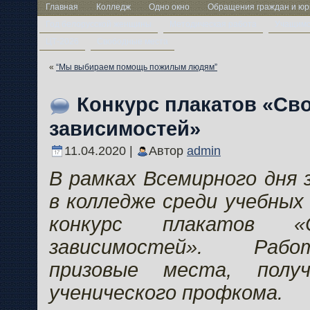
Главная
Колледж
Одно окно
Обращения граждан и юр
Год белорусской женщины
Методическая работа
Учащим
ЦТ-2026
Свободные места
«
“Мы выбираем помощь пожилым людям”
Конкурс плакатов «Св
зависимостей»
11.04.2020 |
Автор
admin
В рамках Всемирного дня 
в колледже среди учебных
конкурс плакатов «
зависимостей». Раб
призовые места, полу
ученического профкома.