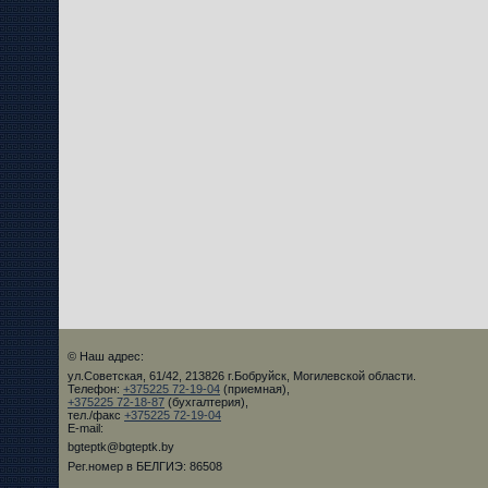
© Наш адрес:
ул.Советская, 61/42, 213826 г.Бобруйск, Могилевской области.
Телефон:
+375225 72-19-04
(приемная),
+375225 72-18-87
(бухгалтерия),
тел./факс
+375225 72-19-04
E-mail:
bgteptk@bgteptk.by
Рег.номер в БЕЛГИЭ: 86508