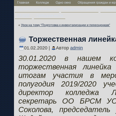
Главная
Колледж
Одно окно
Обращения граждан и юр
Год белорусской женщины
Методическая работа
Учащим
ЦТ-2026
Свободные места
«
Урок на тему “Подготовка к инвентаризации и переоценкам”
Торжественная линейк
01.02.2020 |
Автор
admin
30.01.2020 в нашем к
торжественная линейка
итогам участия в мер
полугодия 2019/2020 уче
директор колледжа Л.
секретарь ОО БРСМ УО
Соколова, председатель 