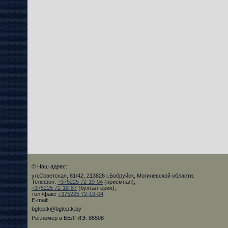
© Наш адрес:
ул.Советская, 61/42, 213826 г.Бобруйск, Могилевской области.
Телефон:
+375225 72-19-04
(приемная),
+375225 72-18-87
(бухгалтерия),
тел./факс
+375225 72-19-04
E-mail:
bgteptk@bgteptk.by
Рег.номер в БЕЛГИЭ: 86508