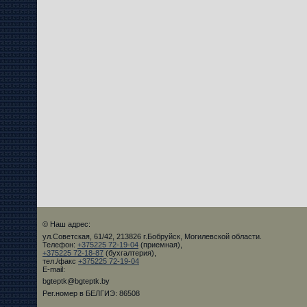
© Наш адрес:
ул.Советская, 61/42, 213826 г.Бобруйск, Могилевской области.
Телефон:
+375225 72-19-04
(приемная),
+375225 72-18-87
(бухгалтерия),
тел./факс
+375225 72-19-04
E-mail:
bgteptk@bgteptk.by
Рег.номер в БЕЛГИЭ: 86508