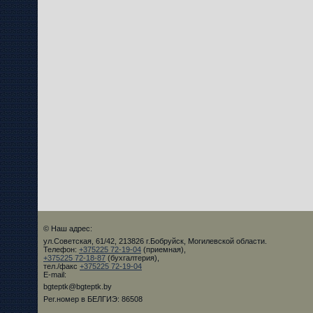
© Наш адрес:
ул.Советская, 61/42, 213826 г.Бобруйск, Могилевской области.
Телефон:
+375225 72-19-04
(приемная),
+375225 72-18-87
(бухгалтерия),
тел./факс
+375225 72-19-04
E-mail:
bgteptk@bgteptk.by
Рег.номер в БЕЛГИЭ: 86508