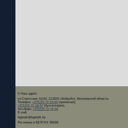
© Наш адрес:
ул.Советская, 61/42, 213826 г.Бобруйск, Могилевской области.
Телефон:
+375225 72-19-04
(приемная),
+375225 72-18-87
(бухгалтерия),
тел./факс
+375225 72-19-04
E-mail:
bgteptk@bgteptk.by
Рег.номер в БЕЛГИЭ: 86508