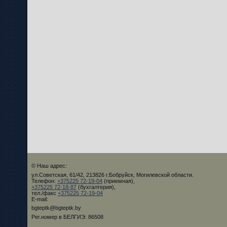
© Наш адрес:
ул.Советская, 61/42, 213826 г.Бобруйск, Могилевской области.
Телефон:
+375225 72-19-04
(приемная),
+375225 72-18-87
(бухгалтерия),
тел./факс
+375225 72-19-04
E-mail:
bgteptk@bgteptk.by
Рег.номер в БЕЛГИЭ: 86508