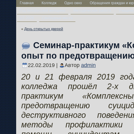
Главная
Колледж
Одно окно
Обращения граждан и юр
Год белорусской женщины
Методическая работа
Учащим
ЦТ-2026
Свободные места
«
День открытых дверей
Семинар-практикум «
опыт по предотвращению
22.02.2019 |
Автор
admin
20 и 21 февраля 2019 год
колледжа прошёл 2-х д
практикум «Комплек
предотвращению суи
деструктивного поведен
методы профилактики 