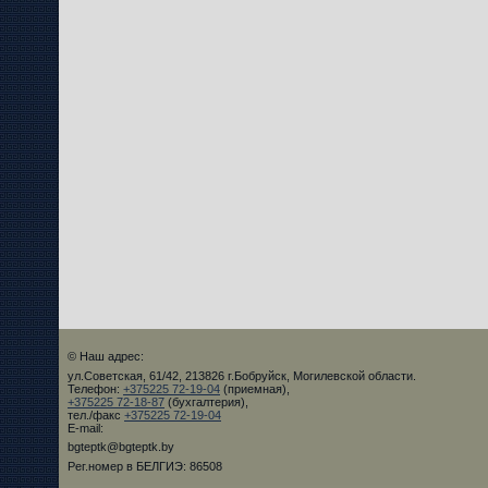
© Наш адрес:
ул.Советская, 61/42, 213826 г.Бобруйск, Могилевской области.
Телефон:
+375225 72-19-04
(приемная),
+375225 72-18-87
(бухгалтерия),
тел./факс
+375225 72-19-04
E-mail:
bgteptk@bgteptk.by
Рег.номер в БЕЛГИЭ: 86508