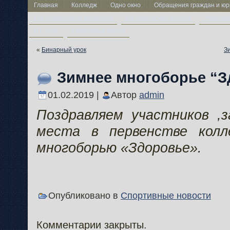
Главная
Колледж
Одно окно
Обращения граждан и юр
Год белорусской женщины
Методическая работа
Учащим
ЦТ-2026
Свободные места
«
Бинарный урок
З
Зимнее многоборье “З
01.02.2019 |
Автор
admin
Поздравляем участников ,
места в первенстве колл
многоборью «Здоровье».
Опубликовано в
Спортивные новости
Комментарии закрыты.