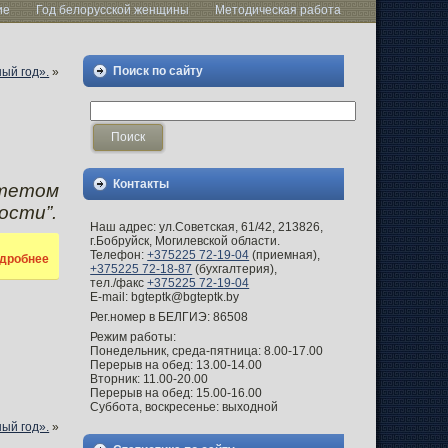
ие
Год белорусской женщины
Методическая работа
Поиск по сайту
ый год».
»
Контакты
итетом
ости”.
Наш адрес: ул.Советская, 61/42, 213826,
г.Бобруйск, Могилевской области.
Телефон:
+375225 72-19-04
(приемная),
дробнее
+375225 72-18-87
(бухгалтерия),
тел./факс
+375225 72-19-04
E-mail: bgteptk@bgteptk.by
Рег.номер в БЕЛГИЭ: 86508
Режим работы:
Понедельник, среда-пятница: 8.00-17.00
Перерыв на обед: 13.00-14.00
Вторник: 11.00-20.00
Перерыв на обед: 15.00-16.00
Суббота, воскресенье: выходной
ый год».
»