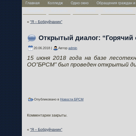
Главная
Колледж
Одно окно
Обращения граждан и
Учащимся
Контакты
Выпускнику
Профподготовка
«
“Я – Бобруйчанин”
Открытый диалог: “Горячий 
20.06.2018 |
Автор
admin
15 июня 2018 года на базе лесотех
ОО”БРСМ” был проведен открытый диа
Опубликовано в
Новости БРСМ
Комментарии закрыты.
«
“Я – Бобруйчанин”