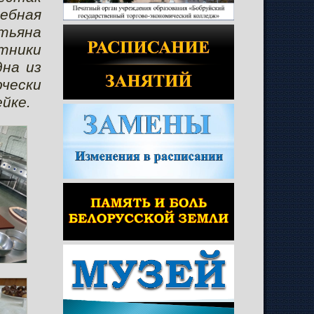
ебная
атьяна
стники
дна из
рчески
йке.