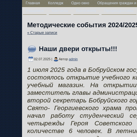
Главная
Колледж
Одно окно
Обращения граждан и
Учащимся
Контакты
Выпускнику
Профподготовка
Методические события 2024/202
« Старые записи
Наши двери открыты!!!
02.07.2025 |
Автор
admin
1 июля 2025 года в Бобруйском г
состоялось открытие учебного к
учебный магазин. На открытии
заместитель главы администрации
второй секретарь Бобруйского го
Свято- Георгиевского храма пр
начал работу студенческий с
четырежды Героя Советского
количестве 6 человек. В летни