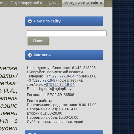
ие
Год белорусской женщины
Методическая работа
Поиск по сайту
Контакты
лледже
Наш адрес: ул.Советская, 61/42, 213826,
г.Бобруйск, Могилевской области.
овли»/
Телефон:
+375225 72-19-04
(приемная),
+375225 72-18-87
(бухгалтерия),
еджа:
тел./факс
+375225 72-19-04
E-mail: bgteptk@bgteptk.by
 И.А.,
Рег.номер в БЕЛГИЭ: 86508
оятель
Режим работы:
азине
Понедельник, среда-пятница: 8.00-17.00
Перерыв на обед: 13.00-14.00
имени
Вторник: 11.00-20.00
Перерыв на обед: 15.00-16.00
ича в
Суббота, воскресенье: выходной
будет