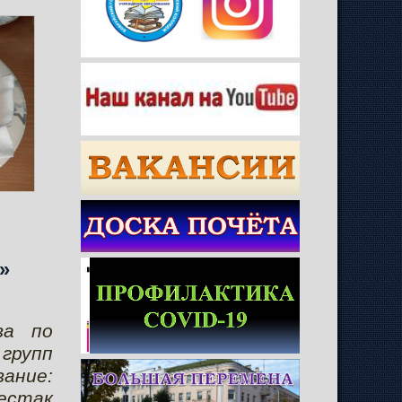
»
ва по
 групп
вание:
Шестак