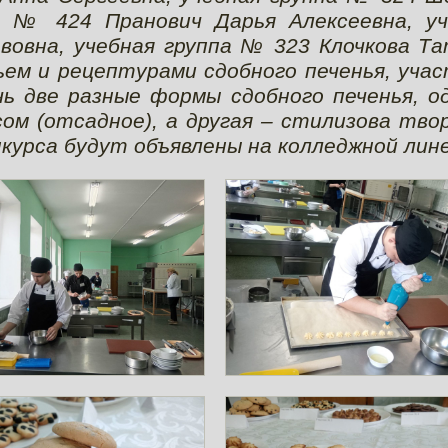
а № 424 Пранович Дарья Алексеевна, уч
вовна, учебная группа № 323 Клочкова Т
ем и рецептурами сдобного печенья, уча
ь две разные формы сдобного печенья, о
ом (отсадное), а другая – стилизова тво
урса будут объявлены на колледжной лине