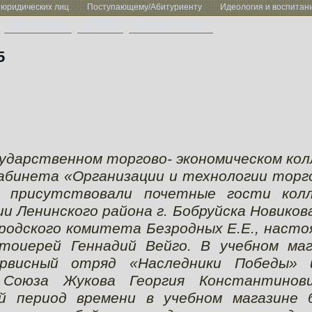
 юридических лиц
Поступающему/Абитуриенту
Идеология и воспитан
Охрана труда
ЦТ-2026
Свободные места
5
осударственном торгово- экономическом ко
абинета «Организации и технологии торг
 присутствовали почетные гости колл
 Ленинского района г. Бобруйска Новикова
родского комитета Безродных Е.Е., наст
отоиерей Геннадий Вейго. В учебном маг
ервисный отряд «Наследники Победы» 
 Союза Жукова Георгия Константинов
й период времени в учебном магазине 